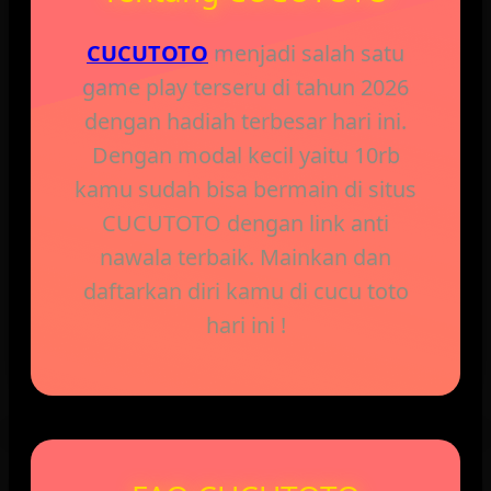
CUCUTOTO
menjadi salah satu
game play terseru di tahun 2026
dengan hadiah terbesar hari ini.
Dengan modal kecil yaitu 10rb
kamu sudah bisa bermain di situs
CUCUTOTO dengan link anti
nawala terbaik. Mainkan dan
daftarkan diri kamu di cucu toto
hari ini !