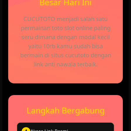
Besar Hari Ini
CUCUTOTO menjadi salah satu
permainan toto slot online paling
seru dimana dengan modal kecil
yaitu 10rb kamu sudah bisa
bermain di situs cucutoto dengan
link anti nawala terbaik.
Langkah Bergabung