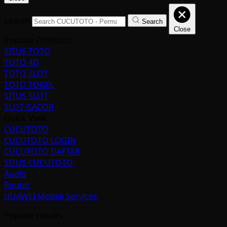
search
Search
Close
Popular Products
SITUS TOTO
TOTO 4D
TOTO SLOT
TOTO TOGEL
SITUS SLOT
SLOT GACOR
Quick View
CUCUTOTO
CUCUTOTO LOGIN
CUCUTOTO DAFTAR
SITUS CUCUTOTO
Audio
Router
HUAWEI Mobile Services
Popular results