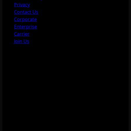
Privacy
Contact Us
Corporate
Enterprise
Carrier
Join Us
Connect With Us
Copyright © 1998-2026 Huawei Device Co., Ltd. All rights reserved
by PTT-Team