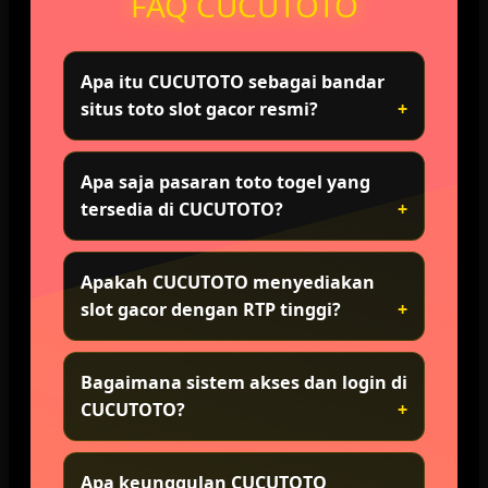
FAQ CUCUTOTO
Apa itu CUCUTOTO sebagai bandar
situs toto slot gacor resmi?
Apa saja pasaran toto togel yang
tersedia di CUCUTOTO?
Apakah CUCUTOTO menyediakan
slot gacor dengan RTP tinggi?
Bagaimana sistem akses dan login di
CUCUTOTO?
Apa keunggulan CUCUTOTO