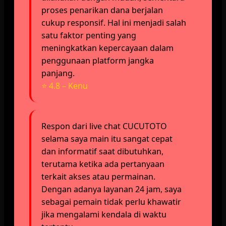
proses penarikan dana berjalan
cukup responsif. Hal ini menjadi salah
satu faktor penting yang
meningkatkan kepercayaan dalam
penggunaan platform jangka
panjang.
⭐ 4.8 – Kenu
Respon dari live chat CUCUTOTO
selama saya main itu sangat cepat
dan informatif saat dibutuhkan,
terutama ketika ada pertanyaan
terkait akses atau permainan.
Dengan adanya layanan 24 jam, saya
sebagai pemain tidak perlu khawatir
jika mengalami kendala di waktu