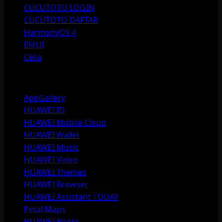
CUCUTOTO LOGIN
CUCUTOTO DAFTAR
HarmonyOS 4
EMUI
Celia
MOBILE SERVICES
AppGallery
HUAWEI ID
HUAWEI Mobile Cloud
HUAWEI Wallet
HUAWEI Music
HUAWEI Video
HUAWEI Themes
HUAWEI Browser
HUAWEI Assistant TODAY
Petal Maps
HUAWEI Books