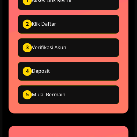
1
Akses Link Resmi
2
Klik Daftar
3
Verifikasi Akun
4
Deposit
5
Mulai Bermain